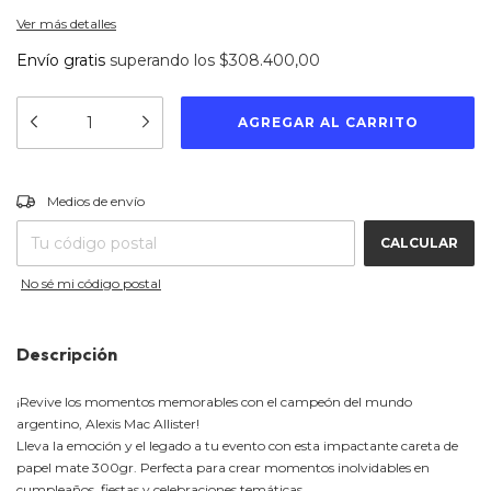
Ver más detalles
Envío gratis
superando los
$308.400,00
CAMBIAR CP
Entregas para el CP:
Medios de envío
CALCULAR
No sé mi código postal
Descripción
¡Revive los momentos memorables con el campeón del mundo
argentino, Alexis Mac Allister!
Lleva la emoción y el legado a tu evento con esta impactante careta de
papel mate 300gr. Perfecta para crear momentos inolvidables en
cumpleaños, fiestas y celebraciones temáticas.