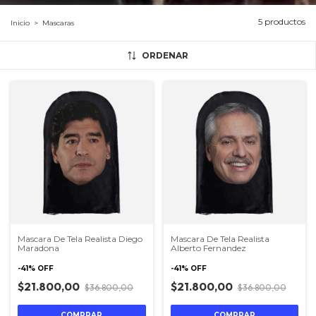
5 productos
Inicio
>
Mascaras
ORDENAR
Mascara De Tela Realista Diego
Mascara De Tela Realista
Maradona
Alberto Fernandez
-
41
%
OFF
-
41
%
OFF
$21.800,00
$21.800,00
$36.800,00
$36.800,00