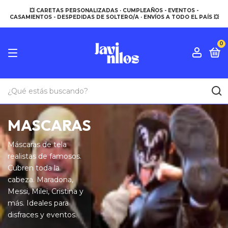
💥 CARETAS PERSONALIZADAS · CUMPLEAÑOS - EVENTOS -
CASAMIENTOS - DESPEDIDAS DE SOLTERO/A · ENVÍOS A TODO EL PAÍS 💥
0
MASCARAS
Máscaras de tela
realistas de famosos.
Cubren toda la
cabeza. Maradona,
Messi, Milei, Cristina y
más. Ideales para
disfraces y eventos.