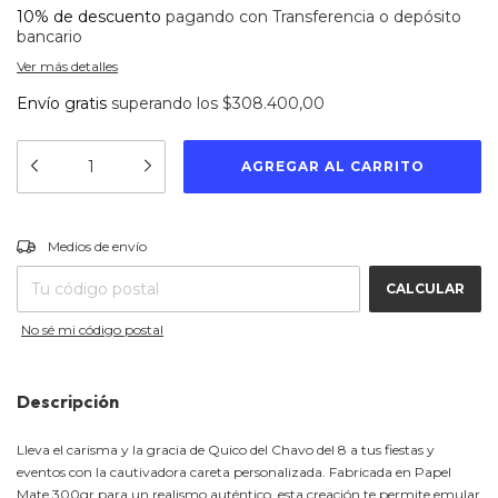
10% de descuento
pagando con Transferencia o depósito
bancario
Ver más detalles
Envío gratis
superando los
$308.400,00
CAMBIAR CP
Entregas para el CP:
Medios de envío
CALCULAR
No sé mi código postal
Descripción
Lleva el carisma y la gracia de Quico del Chavo del 8 a tus fiestas y
eventos con la cautivadora careta personalizada. Fabricada en Papel
Mate 300gr para un realismo auténtico, esta creación te permite emular