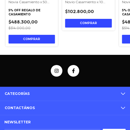
Novia Casamiento x 50
Novio Casamiento x 10
Novi
unidades
unidades
unid
5% OFF REGALO DE
$102.800,00
5% O
CASAMIENTO
CAS
$488.300,00
$48
$514.000,00
$514
CATEGORÍAS
CONTACTÁNOS
NEWSLETTER