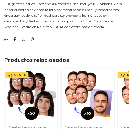
300gr con elástico. Tamaño A4, fotorrealista. Incluye 10 unidades. Para
hacer el pedido envianos la foto por WhatsApp o email y nosotros nos
encargamos del diseño. Ideal para sorprender a los invitados en
casamientos y fiestas. Envíos a todo el país por Correo Argentino y
Andreani. Retiro en Palermo, CABA con coordinación previa.
Productos relacionados
GRATIS
G
Caretas Personalizadas
Caretas Personalizadas
Care