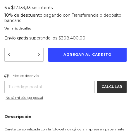
6
x
$17.133,33
sin interés
10% de descuento
pagando con Transferencia o depósito
bancario
Ver más detalles
Envío gratis
superando los
$308.400,00
CAMBIAR CP
Entregas para el CP:
Medios de envío
CALCULAR
No sé mi código postal
Descripción
Careta personalizada con la foto del novio/novia impresa en papel mate