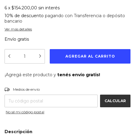
6
x
$154.200,00
sin interés
10% de descuento
pagando con Transferencia o depósito
bancario
Ver más detalles
Envío gratis
¡Agregá este producto y
tenés envío gratis!
CAMBIAR CP
Entregas para el CP:
Medios de envío
CALCULAR
No sé mi código postal
Descripción