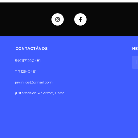
CONTACTÁNOS
NE
5491171290481
11 7129-0481
javinilos@gmail.com
¡Estamos en Palermo, Caba!