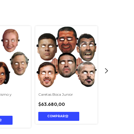
Caretas Boca Junior
rismo y
Caretas Argentin
$63.680,00
$20.560,00