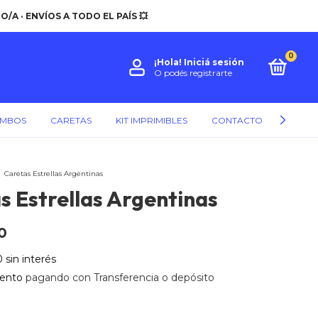
A · ENVÍOS A TODO EL PAÍS 💥
0
¡Hola!
Iniciá sesión
O podés registrarte
MBOS
CARETAS
KIT IMPRIMIBLES
CONTACTO
POLÍT
Caretas Estrellas Argentinas
s Estrellas Argentinas
0
0
sin interés
ento
pagando con Transferencia o depósito