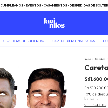
 CUMPLEAÑOS - EVENTOS - CASAMIENTOS - DESPEDIDAS DE SOLTERO/
DESPEDIDAS DE SOLTERO/A
CARETAS PERSONALIZADAS
CO
Inicio
>
Combos
>
Careta
$61.680,0
6
x
$10.280,0
10% de descu
bancario
Ver más detalles