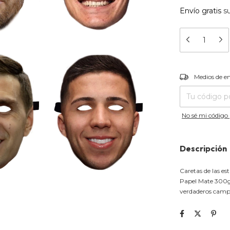
Envío gratis
s
Entregas para el
Medios de e
No sé mi código 
Descripción
Caretas de las es
Papel Mate 300gr
verdaderos cam