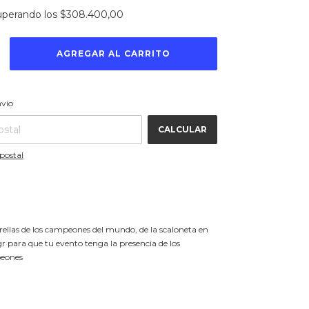
uperando los
$308.400,00
CAMBIAR CP
 CP:
nvío
CALCULAR
postal
trellas de los campeones del mundo, de la scaloneta en
 para que tu evento tenga la presencia de los
peones