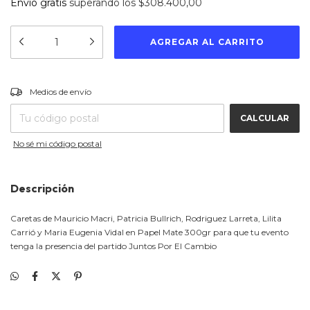
Envío gratis
superando los
$308.400,00
CAMBIAR CP
Entregas para el CP:
Medios de envío
CALCULAR
No sé mi código postal
Descripción
Caretas de Mauricio Macri, Patricia Bullrich, Rodriguez Larreta, Lilita
Carrió y Maria Eugenia Vidal en Papel Mate 300gr para que tu evento
tenga la presencia del partido Juntos Por El Cambio