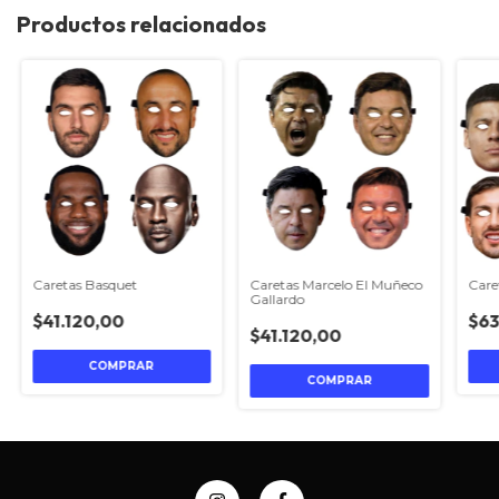
Productos relacionados
Caretas Basquet
Care
Caretas Marcelo El Muñeco
Gallardo
$41.120,00
$63
$41.120,00