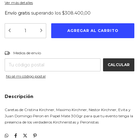
Ver más detalles
Envío gratis
superando los
$308.400,00
CAMBIAR CP
Entregas para el CP:
Medios de envío
CALCULAR
No sé mi código postal
Descripción
Caretas de Cristina Kirchner, Maximo Kirchner, Nestor Kirchner, Evita y
Juan Domingo Peron en Papel Mate 300gr para que tu evento tenga la
presencia de los verdaderos Kirchneristas y Peronistas