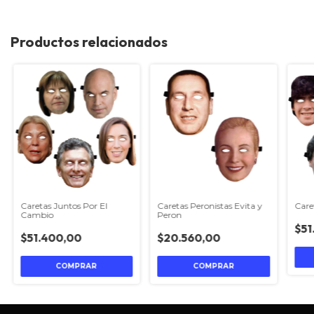
Productos relacionados
Caretas Juntos Por El
Care
Caretas Peronistas Evita y
Cambio
Peron
$51
$51.400,00
$20.560,00